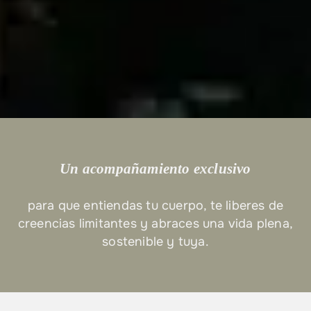
Un acompañamiento exclusivo
para que entiendas tu cuerpo, te liberes de
creencias limitantes y abraces una vida plena,
sostenible y tuya.